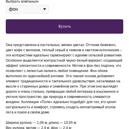
Выбрать компаньон
Купить
Она представлена в пастельных, мягких цветах. Оттенки бежевого,
цвет кофе с молоком, теплый серый в темном и светлом исполнении –
эти колористики идеально гармонируют с идеями сельской романтики.
Особенно выделяется контрастный черно-белый вариант, создающий
эффект элегантности и современности. Мотив и фон без подгона, что
позволяет с легкостью оклеить любое помещение. Фон обоев
выполнен из чудеснейшей рогожки. Эта тканая основа добавляет
элемент традиционности и тактильного удовольствия, наталкивая на
мысли о старинных домах и семейном уюте. При этом они выглядят
дорого и очень стильно, превращая любой интерьер в изысканное и
уютное пространство, где природа и современность сливаются
воедино. Коллекция «Поле» идеально подойдёт для тех, кто ценит
натуральность и комфорт, стремясь создать неповторимый уголок
лета и покоя в своём доме.
Ширина рулона — 1,06 м, длина — 10,05 м.
Вес рулона мотив — 2,4 кг, фон — 2,4 кг.