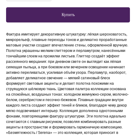
Купить
Фактура имитирует декоративную штукатурку: лёгкая шероховатость,
микрорельеф, плавные переходы тонов и деликатно проработанные
матовые участки создают впечатление стены, оформленной вручную.
Полотна украшены мелким глиттером и перламутром, нанесёнными
тончайшим слоем на прожилки листьев. Глиттер создаёт эффект
рассеянного мерцания: при дневном свете он выглядит как лёгкая
сияющая пыльца, а при боковом или вечернем освещении начинает
активно переливаться, усиливая объём узора. Перламутр, наоборот,
добавляет деликатное свечение — мягкий сатиновый блеск
формирует световые акценты и делает полотна похожими на
струящуюся шёлковую ткань. Цветовая палитра коллекции основана
на спокойных, воздушных тонах: холодном жемчужно-сером, молочно-
белом, серебристом и песочно-бежевом. Плавные градации внутри
каждого листа создают эффект теней и бликов, благодаря чему декор
мягко подсвечивает интерьер. Коллекция дополнена однотонными
фонами, повторяющими фактуру штукатурки. Эти полотна идеально
сочетаются с главным рисунком, позволяя комбинировать разные
акценты в пространстве и формировать гармоничную композицию.
«Безмятежность / Serena» — это коллекция, которая приносит в