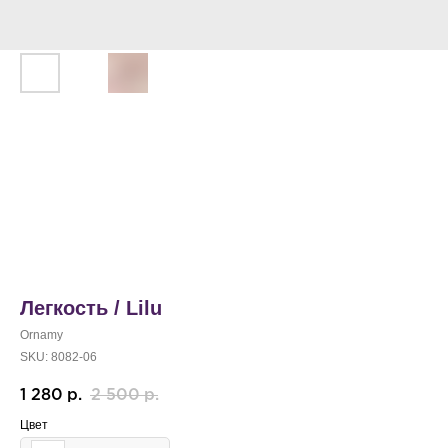
Легкость / Lilu
Ornamy
SKU:
8082-06
1 280
2 500
р.
р.
Цвет