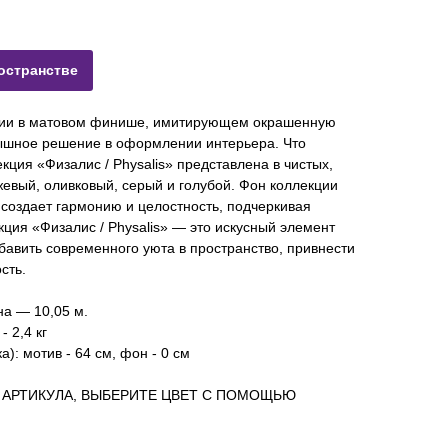
остранстве
кции в матовом финише, имитирующем окрашенную
рышное решение в оформлении интерьера. Что
екция «Физалис / Physalis» представлена в чистых,
евый, оливковый, серый и голубой. Фон коллекции
о создает гармонию и целостность, подчеркивая
кция «Физалис / Physalis» — это искусный элемент
бавить современного уюта в пространство, привнести
сть.
на — 10,05 м.
- 2,4 кг
): мотив - 64 см, фон - 0 см
 АРТИКУЛА, ВЫБЕРИТЕ ЦВЕТ С ПОМОЩЬЮ