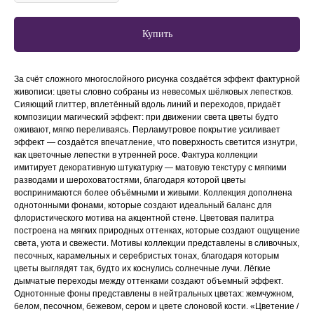
Купить
За счёт сложного многослойного рисунка создаётся эффект фактурной
живописи: цветы словно собраны из невесомых шёлковых лепестков.
Сияющий глиттер, вплетённый вдоль линий и переходов, придаёт
композиции магический эффект: при движении света цветы будто
оживают, мягко переливаясь. Перламутровое покрытие усиливает
эффект — создаётся впечатление, что поверхность светится изнутри,
как цветочные лепестки в утренней росе. Фактура коллекции
имитирует декоративную штукатурку — матовую текстуру с мягкими
разводами и шероховатостями, благодаря которой цветы
воспринимаются более объёмными и живыми. Коллекция дополнена
однотонными фонами, которые создают идеальный баланс для
флористического мотива на акцентной стене. Цветовая палитра
построена на мягких природных оттенках, которые создают ощущение
света, уюта и свежести. Мотивы коллекции представлены в сливочных,
песочных, карамельных и серебристых тонах, благодаря которым
цветы выглядят так, будто их коснулись солнечные лучи. Лёгкие
дымчатые переходы между оттенками создают объемный эффект.
Однотонные фоны представлены в нейтральных цветах: жемчужном,
белом, песочном, бежевом, сером и цвете слоновой кости. «Цветение /