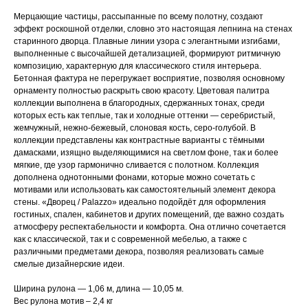
Мерцающие частицы, рассыпанные по всему полотну, создают
эффект роскошной отделки, словно это настоящая лепнина на стенах
старинного дворца. Плавные линии узора с элегантными изгибами,
выполненные с высочайшей детализацией, формируют ритмичную
композицию, характерную для классического стиля интерьера.
Бетонная фактура не перегружает восприятие, позволяя основному
орнаменту полностью раскрыть свою красоту. Цветовая палитра
коллекции выполнена в благородных, сдержанных тонах, среди
которых есть как теплые, так и холодные оттенки — серебристый,
жемчужный, нежно-бежевый, слоновая кость, серо-голубой. В
коллекции представлены как контрастные варианты с тёмными
дамасками, изящно выделяющимися на светлом фоне, так и более
мягкие, где узор гармонично сливается с полотном. Коллекция
дополнена однотонными фонами, которые можно сочетать с
мотивами или использовать как самостоятельный элемент декора
стены. «Дворец / Palazzo» идеально подойдёт для оформления
гостиных, спален, кабинетов и других помещений, где важно создать
атмосферу респектабельности и комфорта. Она отлично сочетается
как с классической, так и с современной мебелью, а также с
различными предметами декора, позволяя реализовать самые
смелые дизайнерские идеи.
Ширина рулона — 1,06 м, длина — 10,05 м.
Вес рулона мотив – 2,4 кг