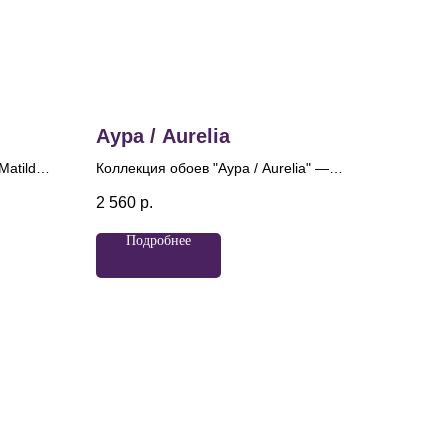
Аура / Aurelia
Matilda»
Коллекция обоев "Аура / Aurelia" —
лета и
сочетание современного дизайна и
2 560
р.
ы. Эти
древних традиций. Название
"Аурелия", переводящееся как
Подробнее
нной
"золотая", идеально отражает суть
зетки,
этого продукта, ведь каждая деталь
лковыми
призвана создавать атмосферу
утончённости и роскоши. Главный
мотив коллекции — элегантный
геометрический узор, который
отсылает к традиционным
орнаментам.