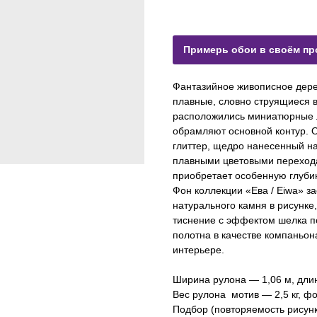
Примерь обои в своём пр
Фантазийное живописное дерев
плавные, словно струящиеся в
расположились миниатюрные л
обрамляют основной контур. 
глиттер, щедро нанесенный н
плавными цветовыми перехода
приобретает особенную глуби
Фон коллекции «Ева / Eiwa» з
натурального камня в рисунке,
тиснение с эффектом шелка п
полотна в качестве компаньон
интерьере.
Ширина рулона — 1,06 м, дли
Вес рулона мотив — 2,5 кг, фон
Подбор (повторяемость рисун