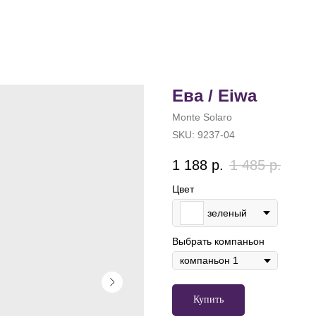
Ева / Eiwa
Monte Solaro
SKU:
9237-04
1 188
р.
1 485
р.
Цвет
зеленый
Выбрать компаньон
Купить