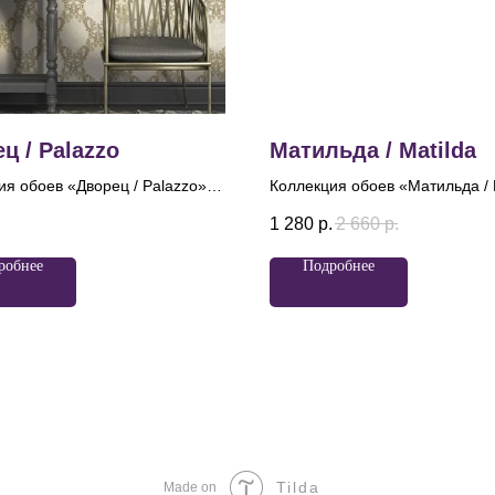
ц / Palazzo
Матильда / Matilda
ия обоев «Дворец / Palazzo»
Коллекция обоев «Матильда / 
оплощение изысканной
вдохновлена великолепием ба
.
1 280
р.
2 660
р.
ности и роскоши. Дизайн и
именем легендарной балерин
е вдохновлены великолепием
обои с роскошным дамаском
робнее
Подробнее
ых интерьеров, создавая
привлекают внимание утонче
ру аристократизма и
эстетикой, где центральные ро
ного вкуса. На фонах,
обрамленные трепетными ше
ющих слегка шероховатую
лентами и нитями бус, словно
 бетона, расположены
оживают, играя на свету.
 завитки в стиле барокко —
, украшенные деликатным
ом и металликом, которые
 свету.
Tilda
Made on