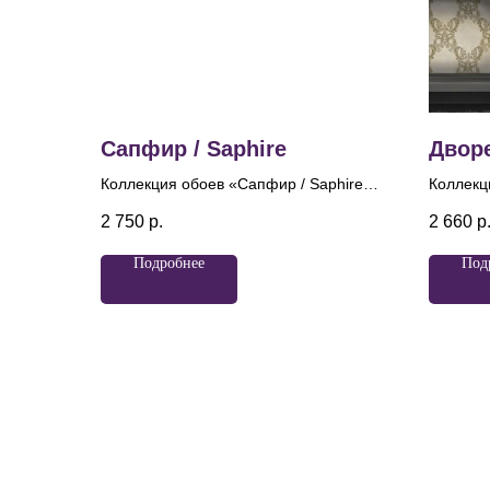
Сапфир / Saphire
Дворе
Коллекция обоев «Сапфир / Saphire»
Коллекц
— это воплощение благородного
— это в
2 750
р.
2 660
р
сияния, вдохновенного глубиной и
элегант
блеском драгоценного камня.
названи
Подробнее
Под
Центральным мотивом коллекции
дворцов
служит классический дамасский
атмосфе
орнамент, переосмысленный в
утончен
современной, облегченной манере.
имитиру
Изящные растительные завитки
фактуру
выстраиваются в гармоничную
изящные
композицию, где каждая линия плавно
дамаски
перетекает в следующую, формируя
глиттер
ритм и архитектурную
сияют на
упорядоченность. Перламутровые