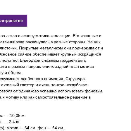
остранстве
о легло с основу мотива коллекции. Его изящные и
етви широко раскинулись в разные стороны. На них
источки. Покрытые металликом они подчеркивают и
Основное сияние обеспечивает крупный искрящийся
а полотно. Благодаря сложным градиентам с
ми в разных направлениях задний план мотива
ну и объем.
аслуживает особенного внимания. Структура
 активный глиттер и очень тонкое неглубокое
озволяют одинаково успешно использовать фоновые
а к мотиву или как самостоятельное решение в
на — 10,05 м.
 — 2,4 кг.
ка): мотив — 64 см, фон —
64 см.