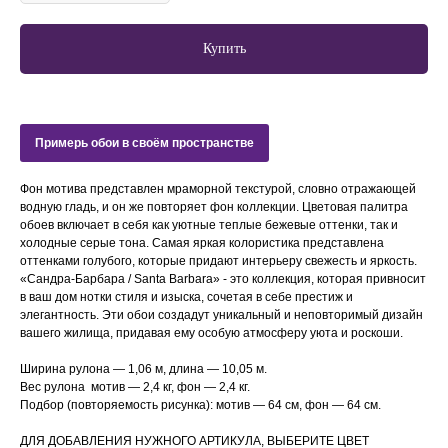
Купить
Примерь обои в своём пространстве
Фон мотива представлен мраморной текстурой, словно отражающей
водную гладь, и он же повторяет фон коллекции. Цветовая палитра
обоев включает в себя как уютные теплые бежевые оттенки, так и
холодные серые тона. Самая яркая колористика представлена
оттенками голубого, которые придают интерьеру свежесть и яркость.
«Сандра-Барбара / Santa Barbara» - это коллекция, которая привносит
в ваш дом нотки стиля и изыска, сочетая в себе престиж и
элегантность. Эти обои создадут уникальный и неповторимый дизайн
вашего жилища, придавая ему особую атмосферу уюта и роскоши.
Ширина рулона — 1,06 м, длина — 10,05 м.
Вес рулона мотив — 2,4 кг, фон — 2,4 кг.
Подбор (повторяемость рисунка): мотив — 64 см, фон —
64 см.
ДЛЯ ДОБАВЛЕНИЯ НУЖНОГО АРТИКУЛА, ВЫБЕРИТЕ ЦВЕТ