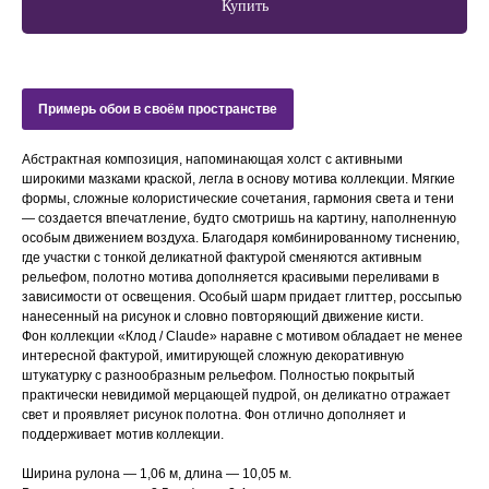
Купить
Примерь обои в своём пространстве
Абстрактная композиция, напоминающая холст с активными
широкими мазками краской, легла в основу мотива коллекции. Мягкие
формы, сложные колористические сочетания, гармония света и тени
— создается впечатление, будто смотришь на картину, наполненную
особым движением воздуха. Благодаря комбинированному тиснению,
где участки с тонкой деликатной фактурой сменяются активным
рельефом, полотно мотива дополняется красивыми переливами в
зависимости от освещения. Особый шарм придает глиттер, россыпью
нанесенный на рисунок и словно повторяющий движение кисти.
Фон коллекции «Клод / Claude» наравне с мотивом обладает не менее
интересной фактурой, имитирующей сложную декоративную
штукатурку с разнообразным рельефом. Полностью покрытый
практически невидимой мерцающей пудрой, он деликатно отражает
свет и проявляет рисунок полотна. Фон отлично дополняет и
поддерживает мотив коллекции.
Ширина рулона — 1,06 м, длина — 10,05 м.