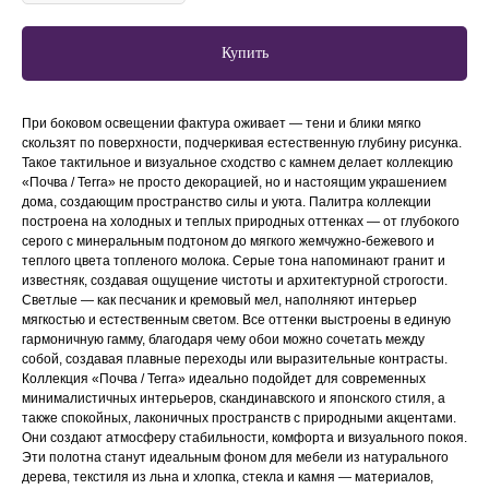
Купить
При боковом освещении фактура оживает — тени и блики мягко
скользят по поверхности, подчеркивая естественную глубину рисунка.
Такое тактильное и визуальное сходство с камнем делает коллекцию
«Почва / Terra» не просто декорацией, но и настоящим украшением
дома, создающим пространство силы и уюта. Палитра коллекции
построена на холодных и теплых природных оттенках — от глубокого
серого с минеральным подтоном до мягкого жемчужно-бежевого и
теплого цвета топленого молока. Серые тона напоминают гранит и
известняк, создавая ощущение чистоты и архитектурной строгости.
Светлые — как песчаник и кремовый мел, наполняют интерьер
мягкостью и естественным светом. Все оттенки выстроены в единую
гармоничную гамму, благодаря чему обои можно сочетать между
собой, создавая плавные переходы или выразительные контрасты.
Коллекция «Почва / Terra» идеально подойдет для современных
минималистичных интерьеров, скандинавского и японского стиля, а
также спокойных, лаконичных пространств с природными акцентами.
Они создают атмосферу стабильности, комфорта и визуального покоя.
Эти полотна станут идеальным фоном для мебели из натурального
дерева, текстиля из льна и хлопка, стекла и камня — материалов,