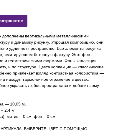
остранстве
о дополнены вертикальными металлическими
ктуру и динамику рисунку. Упрощая композицию, они
ально удлиняет пространство. Все элементы рисунка
е, имитирующем бетонную фактуру. Этот фон
ами и геометрическими формами. Фоны коллекции
ету, и по структуре. Цвета коллекции — классические
бенно привлекает взгляд контрастная колористика —
на находят гармоничное отражение в цветах,
бное украсить любое пространство и добавить ему
на — 10,05 м.
– 2,4 кг
): мотив – 0 см, фон – 0 см
 АРТИКУЛА, ВЫБЕРИТЕ ЦВЕТ С ПОМОЩЬЮ