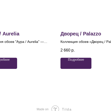
/ Aurelia
Дворец / Palazzo
я обоев "Аура / Aurelia" —
Коллекция обоев «Дворец / Pa
ие современного дизайна и
— это воплощение изысканно
.
2 660
р.
 традиций. Название
элегантности и роскоши. Диза
я", переводящееся как
название вдохновлены велик
робнее
Подробнее
", идеально отражает суть
дворцовых интерьеров, созда
одукта, ведь каждая деталь
атмосферу аристократизма и
а создавать атмосферу
утонченного вкуса. На фонах,
ности и роскоши. Главный
имитирующих слегка шерохов
оллекции — элегантный
фактуру бетона, расположены
ический узор, который
изящные завитки в стиле баро
т к традиционным
дамаски, украшенные делика
там.
глиттером и металликом, кото
сияют на свету.
Tilda
Made on