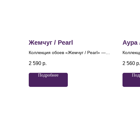
Жемчуг / Pearl
Аура 
Коллекция обоев «Жемчуг / Pearl» —
Коллекци
это воплощение уюта, благородства и
сочетан
2 590
р.
2 560
р
утончённой роскоши. Она получила
древних
своё название благодаря нежному
"Аурели
Подробнее
Под
перламутровому сиянию, которое
"золотая
пронизывает каждое полотно и
этого пр
напоминает блеск жемчуга. Лёгкая
призван
искристость глиттера и деликатный
утончён
перламутровый эффект создают
мотив к
ощущение, будто поверхность слегка
геометр
подсвечена изнутри. Именно это
отсылае
мерцание стало главным образом
орнамен
коллекции и определило её
настроение — светлое, чистое и