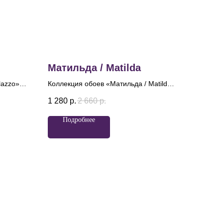
Матильда / Matilda
lazzo»
Коллекция обоев «Матильда / Matilda»
й
вдохновлена великолепием балета и
1 280
р.
2 660
р.
йн и
именем легендарной балерины. Эти
олепием
обои с роскошным дамаском
Подробнее
вая
привлекают внимание утонченной
эстетикой, где центральные розетки,
обрамленные трепетными шелковыми
атую
лентами и нитями бус, словно
оживают, играя на свету.
кко —
тным
рые