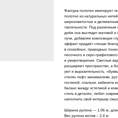
Фактура полотен имитирует те
полотно из натуральных нитей
шероховатостью и деликатны
тактильности. Под различным
днём она выглядит матовой и 
лучи, добавляя композиции гл
эффект придаёт стенам благо
в спокойных, природных тонах
песочного и серо-графитового
и умиротворения. Светлые ва
расширяют пространство, а б
уют и выразительность. «Буквы
стилях лофт, минимализм, рус
гостиной, спальни, кабинета и
баланс между эстетикой и ком
стиль в деталях, любит совре
наполнить свой интерьер смы
Ширина рулона — 1,06 м, дли
Вес рулона мотив – 2,4 кг