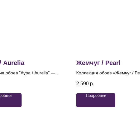
/ Aurelia
Жемчуг / Pearl
я обоев "Аура / Aurelia" —
Коллекция обоев «Жемчуг / Pe
ие современного дизайна и
это воплощение уюта, благоро
.
2 590
р.
 традиций. Название
утончённой роскоши. Она пол
я", переводящееся как
своё название благодаря неж
робнее
Подробнее
", идеально отражает суть
перламутровому сиянию, кото
одукта, ведь каждая деталь
пронизывает каждое полотно 
а создавать атмосферу
напоминает блеск жемчуга. Лё
ности и роскоши. Главный
искристость глиттера и делик
оллекции — элегантный
перламутровый эффект созда
ический узор, который
ощущение, будто поверхность
т к традиционным
подсвечена изнутри. Именно э