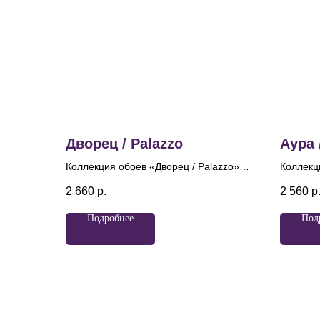
Дворец / Palazzo
Аура 
Коллекция обоев «Дворец / Palazzo»
Коллекци
— это воплощение изысканной
сочетан
2 660
р.
2 560
р
элегантности и роскоши. Дизайн и
древних
название вдохновлены великолепием
"Аурели
Подробнее
Под
дворцовых интерьеров, создавая
"золотая
атмосферу аристократизма и
этого пр
утонченного вкуса. На фонах,
призван
имитирующих слегка шероховатую
утончён
фактуру бетона, расположены
мотив к
изящные завитки в стиле барокко —
геометр
дамаски, украшенные деликатным
отсылае