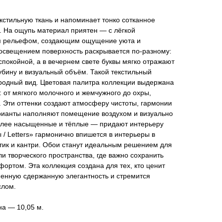
кстильную ткань и напоминает тонко сотканное
. На ощупь материал приятен — с лёгкой
м рельефом, создающим ощущение уюта и
 освещением поверхность раскрывается по-разному:
спокойной, а в вечернем свете буквы мягко отражают
убину и визуальный объём. Такой текстильный
родный вид. Цветовая палитра коллекции выдержана
: от мягкого молочного и жемчужного до охры,
. Эти оттенки создают атмосферу чистоты, гармонии
рианты наполняют помещение воздухом и визуально
олее насыщенные и тёплые — придают интерьеру
 / Letters» гармонично впишется в интерьеры в
тик и кантри. Обои станут идеальным решением для
ли творческого пространства, где важно сохранить
фортом. Эта коллекция создана для тех, кто ценит
менную сдержанную элегантность и стремится
слом.
на — 10,05 м.