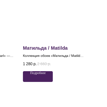
Матильда / Matilda
arl» —
Коллекция обоев «Матильда / Matilda»
дства и
вдохновлена великолепием балета и
1 280
р.
2 660
р.
учила
именем легендарной балерины. Эти
ному
обои с роскошным дамаском
Подробнее
рое
привлекают внимание утонченной
и
эстетикой, где центральные розетки,
гкая
обрамленные трепетными шелковыми
атный
лентами и нитями бус, словно
ют
оживают, играя на свету.
 слегка
то