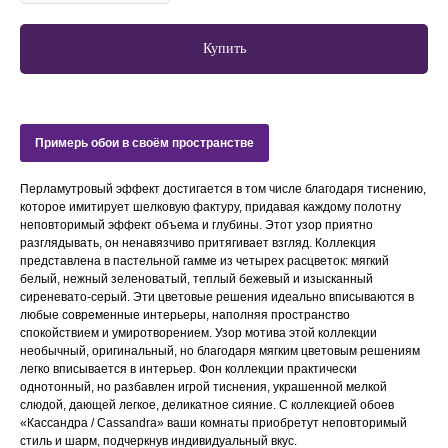
Купить
Примерь обои в своём пространстве
Перламутровый эффект достигается в том числе благодаря тиснению,
которое имитирует шелковую фактуру, придавая каждому полотну
неповторимый эффект объема и глубины. Этот узор приятно
разглядывать, он ненавязчиво притягивает взгляд. Коллекция
представлена в пастельной гамме из четырех расцветок: мягкий
белый, нежный зеленоватый, теплый бежевый и изысканный
сиреневато-серый. Эти цветовые решения идеально вписываются в
любые современные интерьеры, наполняя пространство
спокойствием и умиротворением. Узор мотива этой коллекции
необычный, оригинальный, но благодаря мягким цветовым решениям
легко вписывается в интерьер. Фон коллекции практически
однотонный, но разбавлен игрой тиснения, украшенной мелкой
слюдой, дающей легкое, деликатное сияние. С коллекцией обоев
«Кассандра / Cassandra» ваши комнаты приобретут неповторимый
стиль и шарм, подчеркнув индивидуальный вкус.