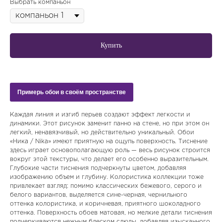
Выбрать компаньон
Купить
Примерь обои в своём пространстве
Каждая линия и изгиб перьев создают эффект легкости и
динамики. Этот рисунок заменит панно на стене, но при этом он
легкий, ненавязчивый, но действительно уникальный. Обои
«Ника / Nika» имеют приятную на ощупь поверхность. Тиснение
здесь играет основополагающую роль — весь рисунок строится
вокруг этой текстуры, что делает его особенно выразительным.
Глубокие части тиснения подчеркнуты цветом, добавляя
изображению объем и глубину. Колористика коллекции тоже
привлекает взгляд: помимо классических бежевого, серого и
белого вариантов, выделяется сине-черная, чернильного
оттенка колористика, и коричневая, приятного шоколадного
оттенка. Поверхность обоев матовая, но мелкие детали тиснения
подчеркиваются нежным блеском слюды, добавляя изысканного