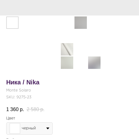
Ника / Nika
Monte Solaro
SKU:
9275-23
1 360
р.
2 580
р.
Цвет
черный