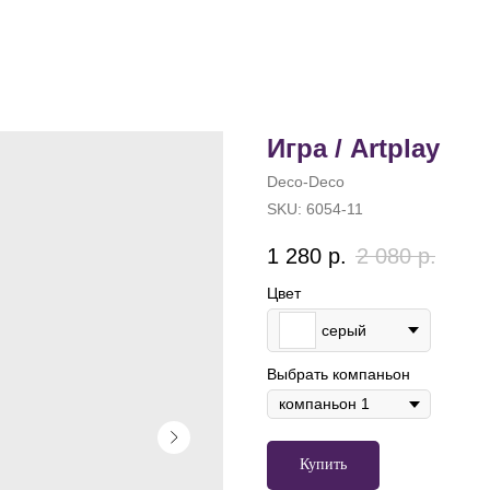
Игра / Artplay
Deco-Deco
SKU:
6054-11
1 280
р.
2 080
р.
Цвет
серый
Выбрать компаньон
Купить