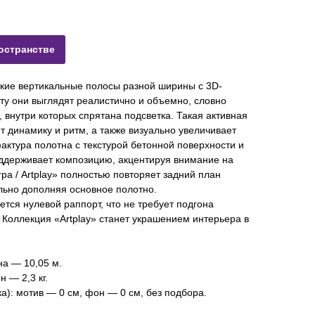
остранстве
ркие вертикальные полосы разной ширины с 3D-
ту они выглядят реалистично и объемно, словно
, внутри которых спрятана подсветка. Такая активная
т динамику и ритм, а также визуально увеличивает
ктура полотна с текстурой бетонной поверхности и
ддерживает композицию, акцентируя внимание на
ра / Artplay» полностью повторяет задний план
льно дополняя основное полотно.
тся нулевой раппорт, что не требует подгона
. Коллекция «Artplay» станет украшением интерьера в
на — 10,05 м.
 — 2,3 кг.
а): мотив — 0 см, фон —
0 см, без подбора.