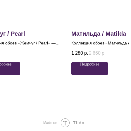
г / Pearl
Матильда / Matilda
ия обоев «Жемчуг / Pearl» —
Коллекция обоев «Матильда / 
лощение уюта, благородства и
вдохновлена великолепием ба
.
1 280
р.
2 660
р.
ной роскоши. Она получила
именем легендарной балерин
звание благодаря нежному
обои с роскошным дамаском
робнее
Подробнее
тровому сиянию, которое
привлекают внимание утонче
вает каждое полотно и
эстетикой, где центральные ро
ает блеск жемчуга. Лёгкая
обрамленные трепетными ше
ость глиттера и деликатный
лентами и нитями бус, словно
тровый эффект создают
оживают, играя на свету.
е, будто поверхность слегка
ена изнутри. Именно это
е стало главным образом
ии и определило её
ние — светлое, чистое и
Tilda
Made on
ное. Основным мотивом