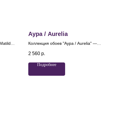
Аура / Aurelia
Matilda»
Коллекция обоев "Аура / Aurelia" —
лета и
сочетание современного дизайна и
2 560
р.
ы. Эти
древних традиций. Название
"Аурелия", переводящееся как
Подробнее
нной
"золотая", идеально отражает суть
зетки,
этого продукта, ведь каждая деталь
лковыми
призвана создавать атмосферу
утончённости и роскоши. Главный
мотив коллекции — элегантный
геометрический узор, который
отсылает к традиционным
орнаментам.