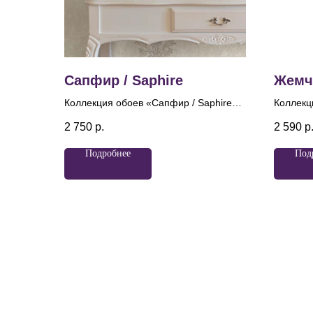
Сапфир / Saphire
Жемчу
Коллекция обоев «Сапфир / Saphire»
Коллекц
— это воплощение благородного
это воп
2 750
р.
2 590
р
сияния, вдохновенного глубиной и
утончён
блеском драгоценного камня.
своё на
Подробнее
Под
Центральным мотивом коллекции
перламу
служит классический дамасский
пронизы
орнамент, переосмысленный в
напомин
современной, облегченной манере.
искрист
Изящные растительные завитки
перламу
выстраиваются в гармоничную
ощущени
композицию, где каждая линия плавно
подсвеч
перетекает в следующую, формируя
мерцани
ритм и архитектурную
коллекц
упорядоченность. Перламутровые
настрое
переливы создают ощущение
элегант