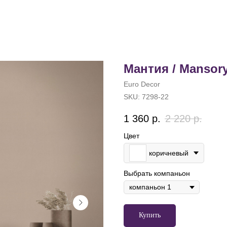
Мантия / Mansor
Euro Decor
SKU:
7298-22
1 360
р.
2 220
р.
Цвет
коричневый
Выбрать компаньон
Купить