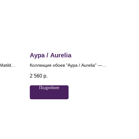
Аура / Aurelia
Matilda»
Коллекция обоев "Аура / Aurelia" —
лета и
сочетание современного дизайна и
2 560
р.
ы. Эти
древних традиций. Название
"Аурелия", переводящееся как
Подробнее
нной
"золотая", идеально отражает суть
зетки,
этого продукта, ведь каждая деталь
лковыми
призвана создавать атмосферу
утончённости и роскоши. Главный
мотив коллекции — элегантный
геометрический узор, который
отсылает к традиционным
орнаментам.