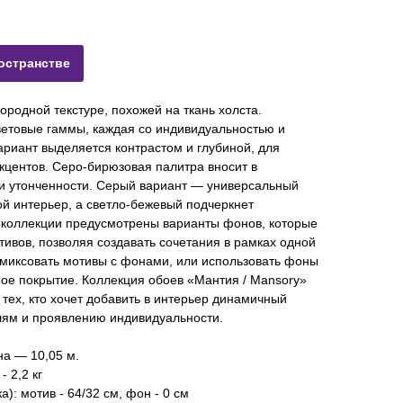
остранстве
ородной текстуре, похожей на ткань холста.
ветовые гаммы, каждая со индивидуальностью и
риант выделяется контрастом и глубиной, для
кцентов. Серо-бирюзовая палитра вносит в
 и утонченности. Серый вариант — универсальный
й интерьер, а светло-бежевый подчеркнет
В коллекции предусмотрены варианты фонов, которые
тивов, позволяя создавать сочетания в рамках одной
 миксовать мотивы с фонами, или использовать фоны
ое покрытие. Коллекция обоев «Мантия / Mansory»
тех, кто хочет добавить в интерьер динамичный
алям и проявлению индивидуальности.
на — 10,05 м.
- 2,2 кг
): мотив - 64/32 см, фон - 0 см