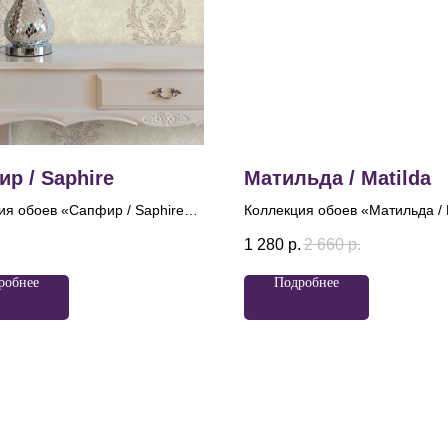
р / Saphire
Матильда / Matilda
ия обоев «Сапфир / Saphire»
Коллекция обоев «Матильда / 
оплощение благородного
вдохновлена великолепием ба
.
1 280
р.
2 660
р.
 вдохновенного глубиной и
именем легендарной балерин
 драгоценного камня.
обои с роскошным дамаском
робнее
Подробнее
ьным мотивом коллекции
привлекают внимание утонче
классический дамасский
эстетикой, где центральные ро
т, переосмысленный в
обрамленные трепетными ше
нной, облегченной манере.
лентами и нитями бус, словно
 растительные завитки
оживают, играя на свету.
ваются в гармоничную
цию, где каждая линия плавно
ает в следующую, формируя