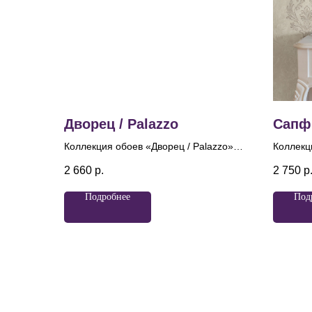
Дворец / Palazzo
Сапфи
Коллекция обоев «Дворец / Palazzo»
Коллекц
— это воплощение изысканной
— это в
2 660
р.
2 750
р
элегантности и роскоши. Дизайн и
сияния,
название вдохновлены великолепием
блеском
Подробнее
Под
дворцовых интерьеров, создавая
Централ
атмосферу аристократизма и
служит 
утонченного вкуса. На фонах,
орнамен
имитирующих слегка шероховатую
совреме
фактуру бетона, расположены
Изящные
изящные завитки в стиле барокко —
выстраи
дамаски, украшенные деликатным
компози
глиттером и металликом, которые
перетек