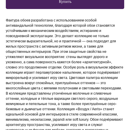
Купить
Фактура обоев разработана с использованием особой
антивандальной технологии, благодаря которой обои становятся
устойчивыми к механическим воздействиям, истиранию и
повседневной эксплуатации. Это делает коллекцию не только
эстетически выразительной, но и практичной — она подходит для
жилых пространств с активным ритмом жизни, а также для
общественных интерьеров. При этом защитные свойства не
утяжеляют визуальное восприятие: стены выглядят дорого и
ухоженно, а сама поверхность кажется более «архитектурной»,
словно это продолжение отделки. Особую роль в визуальном эффекте
коллекции играет перламутровое напыление, которое подчёркивает
микрорельеф и усиливает игру света. Цветовая палитра коллекции
выстроена вокруг спокойных, приглушённых оттенков — это
многослойные цвета с мягкими полутонами и световыми переходами.
В коллекции представлены утончённые молочные и сливочные
оттенки, холодные и тёплые вариации светлого серого, воздушные
жемчужные и пепельные тона, а также более приглушённые серо-
бежевые и дымчатые оттенки. Коллекция «Воздух / Aeris» станет
идеальной основой для интерьеров в стиле современной классики,
минимализма, неоклассики, japandi или soft luxury. Обои подчёркивают
архитектуру пространства, усиливают игру света и служат