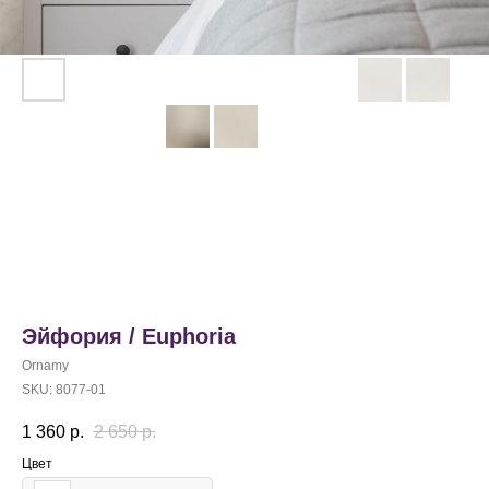
Эйфория / Euphoria
Ornamy
SKU:
8077-01
1 360
р.
2 650
р.
Цвет