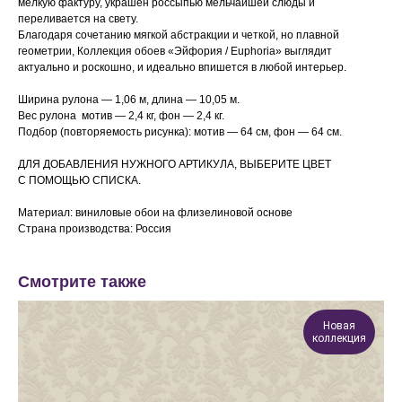
мелкую фактуру, украшен россыпью мельчайшей слюды и
переливается на свету.
Благодаря сочетанию мягкой абстракции и четкой, но плавной
геометрии, Коллекция обоев «Эйфория / Euphoria» выглядит
актуально и роскошно, и идеально впишется в любой интерьер.
Ширина рулона — 1,06 м, длина — 10,05 м.
Вес рулона мотив — 2,4 кг, фон — 2,4 кг.
Подбор (повторяемость рисунка): мотив — 64 см, фон —
64 см.
ДЛЯ ДОБАВЛЕНИЯ НУЖНОГО АРТИКУЛА, ВЫБЕРИТЕ ЦВЕТ
С ПОМОЩЬЮ СПИСКА.
Материал: виниловые обои на флизелиновой основе
Страна производства: Россия
Смотрите также
Новая
коллекция