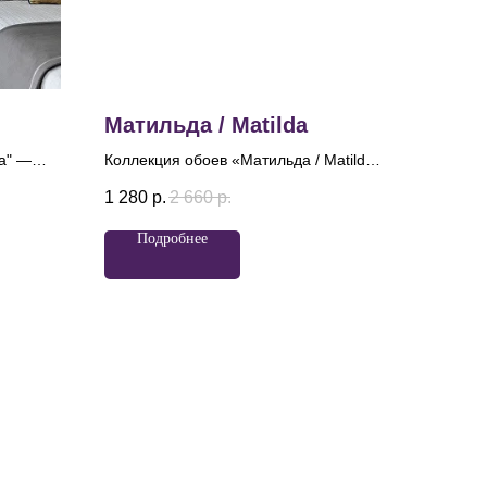
Матильда / Matilda
ia" —
Коллекция обоев «Матильда / Matilda»
йна и
вдохновлена великолепием балета и
1 280
р.
2 660
р.
именем легендарной балерины. Эти
обои с роскошным дамаском
Подробнее
суть
привлекают внимание утонченной
еталь
эстетикой, где центральные розетки,
у
обрамленные трепетными шелковыми
ный
лентами и нитями бус, словно
й
оживают, играя на свету.