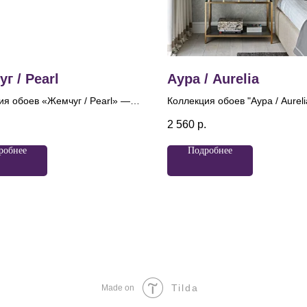
г / Pearl
Аура / Aurelia
ия обоев «Жемчуг / Pearl» —
Коллекция обоев "Аура / Aurel
лощение уюта, благородства и
сочетание современного диза
.
2 560
р.
ной роскоши. Она получила
древних традиций. Название
звание благодаря нежному
"Аурелия", переводящееся как
робнее
Подробнее
тровому сиянию, которое
"золотая", идеально отражает 
вает каждое полотно и
этого продукта, ведь каждая д
ает блеск жемчуга. Лёгкая
призвана создавать атмосфер
ость глиттера и деликатный
утончённости и роскоши. Глав
тровый эффект создают
мотив коллекции — элегантны
е, будто поверхность слегка
геометрический узор, который
ена изнутри. Именно это
отсылает к традиционным
е стало главным образом
орнаментам.
ии и определило её
ние — светлое, чистое и
Tilda
Made on
ное. Основным мотивом