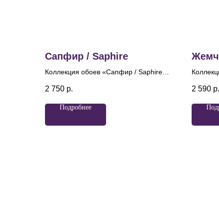
Сапфир / Saphire
Жемчу
Коллекция обоев «Сапфир / Saphire»
Коллекц
— это воплощение благородного
это воп
2 750
р.
2 590
р
сияния, вдохновенного глубиной и
утончён
блеском драгоценного камня.
своё на
Подробнее
Под
Центральным мотивом коллекции
перламу
служит классический дамасский
пронизы
орнамент, переосмысленный в
напомин
современной, облегченной манере.
искрист
Изящные растительные завитки
перламу
выстраиваются в гармоничную
ощущени
композицию, где каждая линия плавно
подсвеч
перетекает в следующую, формируя
мерцани
ритм и архитектурную
коллекц
упорядоченность. Перламутровые
настрое
переливы создают ощущение
элегант