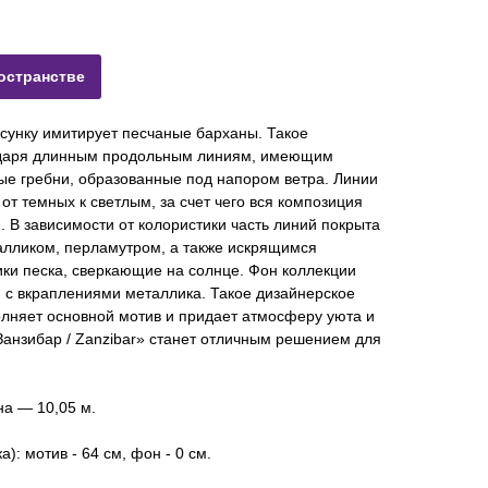
остранстве
сунку имитирует песчаные барханы. Такое
годаря длинным продольным линиям, имеющим
ые гребни, образованные под напором ветра. Линии
от темных к светлым, за счет чего вся композиция
. В зависимости от колористики часть линий покрыта
лликом, перламутром, а также искрящимся
лики песка, сверкающие на солнце. Фон коллекции
и с вкраплениями металлика. Такое дизайнерское
лняет основной мотив и придает атмосферу уюта и
Занзибар / Zanzibar» станет отличным решением для
на — 10,05 м.
): мотив - 64 см, фон -
0 см.