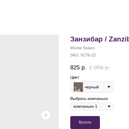
Занзибар / Zanzi
Monte Solaro
SKU:
9176-22
825
р.
1 056
р.
Цвет
черный
Выбрать компаньон
Купить