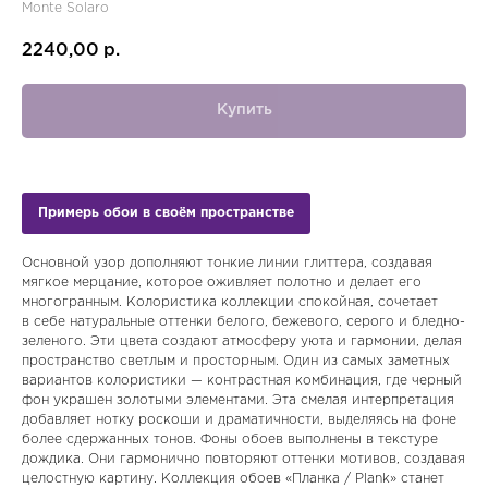
Monte Solaro
2240,00
р.
Купить
Примерь обои в своём пространстве
Основной узор дополняют тонкие линии глиттера, создавая
мягкое мерцание, которое оживляет полотно и делает его
многогранным. Колористика коллекции спокойная, сочетает
в себе натуральные оттенки белого, бежевого, серого и бледно-
зеленого. Эти цвета создают атмосферу уюта и гармонии, делая
пространство светлым и просторным. Один из самых заметных
вариантов колористики — контрастная комбинация, где черный
фон украшен золотыми элементами. Эта смелая интерпретация
добавляет нотку роскоши и драматичности, выделяясь на фоне
более сдержанных тонов. Фоны обоев выполнены в текстуре
дождика. Они гармонично повторяют оттенки мотивов, создавая
целостную картину. Коллекция обоев «Планка / Plank» станет