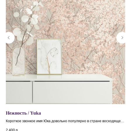
Нежность / Yuka
Фе
ак
Короткое звонкое имя Юка довольно популярно в стране восходящего
Кол
и
солнца и ценится за красоту и позитивный смысл. В японском языке
кла
2 400
р.
2 4