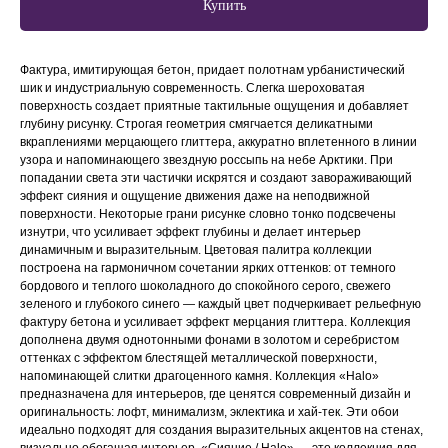
Купить
Фактура, имитирующая бетон, придает полотнам урбанистический
шик и индустриальную современность. Слегка шероховатая
поверхность создает приятные тактильные ощущения и добавляет
глубину рисунку. Строгая геометрия смягчается деликатными
вкраплениями мерцающего глиттера, аккуратно вплетенного в линии
узора и напоминающего звездную россыпь на небе Арктики. При
попадании света эти частички искрятся и создают завораживающий
эффект сияния и ощущение движения даже на неподвижной
поверхности. Некоторые грани рисунке словно тонко подсвечены
изнутри, что усиливает эффект глубины и делает интерьер
динамичным и выразительным. Цветовая палитра коллекции
построена на гармоничном сочетании ярких оттенков: от темного
бордового и теплого шоколадного до спокойного серого, свежего
зеленого и глубокого синего — каждый цвет подчеркивает рельефную
фактуру бетона и усиливает эффект мерцания глиттера. Коллекция
дополнена двумя однотонными фонами в золотом и серебристом
оттенках с эффектом блестящей металлической поверхности,
напоминающей слитки драгоценного камня. Коллекция «Halo»
предназначена для интерьеров, где ценятся современный дизайн и
оригинальность: лофт, минимализм, эклектика и хай-тек. Эти обои
идеально подходят для создания выразительных акцентов на стенах,