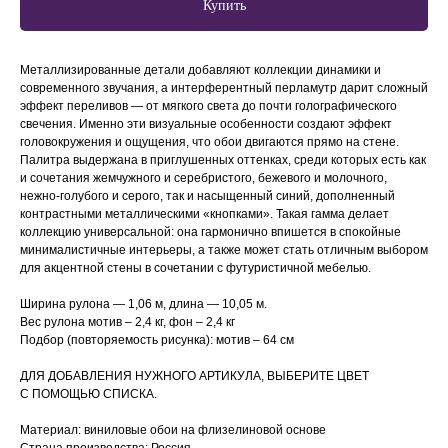
Купить
Металлизированные детали добавляют коллекции динамики и
современного звучания, а интерферентный перламутр дарит сложный
эффект переливов — от мягкого света до почти голографического
свечения. Именно эти визуальные особенности создают эффект
головокружения и ощущения, что обои двигаются прямо на стене.
Палитра выдержана в приглушенных оттенках, среди которых есть как
и сочетания жемчужного и серебристого, бежевого и молочного,
нежно-голубого и серого, так и насыщенный синий, дополненный
контрастными металлическими «кнопками». Такая гамма делает
коллекцию универсальной: она гармонично впишется в спокойные
минималистичные интерьеры, а также может стать отличным выбором
для акцентной стены в сочетании с футуристичной мебелью.
Ширина рулона — 1,06 м, длина — 10,05 м.
Вес рулона мотив – 2,4 кг, фон – 2,4 кг
Подбор (повторяемость рисунка): мотив – 64 см
ДЛЯ ДОБАВЛЕНИЯ НУЖНОГО АРТИКУЛА, ВЫБЕРИТЕ ЦВЕТ
С ПОМОЩЬЮ СПИСКА.
Материал: виниловые обои на флизелиновой основе