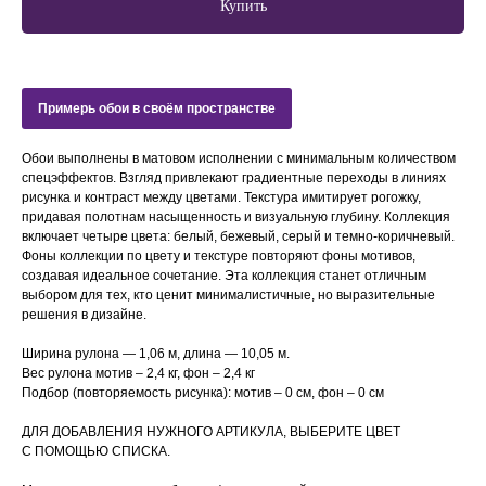
Купить
Примерь обои в своём пространстве
Обои выполнены в матовом исполнении с минимальным количеством
спецэффектов. Взгляд привлекают градиентные переходы в линиях
рисунка и контраст между цветами. Текстура имитирует рогожку,
придавая полотнам насыщенность и визуальную глубину. Коллекция
включает четыре цвета: белый, бежевый, серый и темно-коричневый.
Фоны коллекции по цвету и текстуре повторяют фоны мотивов,
создавая идеальное сочетание. Эта коллекция станет отличным
выбором для тех, кто ценит минималистичные, но выразительные
решения в дизайне.
Ширина рулона — 1,06 м, длина — 10,05 м.
Вес рулона мотив – 2,4 кг, фон – 2,4 кг
Подбор (повторяемость рисунка): мотив – 0 см, фон – 0 см
ДЛЯ ДОБАВЛЕНИЯ НУЖНОГО АРТИКУЛА, ВЫБЕРИТЕ ЦВЕТ
С ПОМОЩЬЮ СПИСКА.