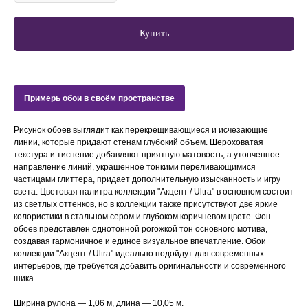
Купить
Примерь обои в своём пространстве
Рисунок обоев выглядит как перекрещивающиеся и исчезающие
линии, которые придают стенам глубокий объем. Шероховатая
текстура и тиснение добавляют приятную матовость, а утонченное
направление линий, украшенное тонкими переливающимися
частицами глиттера, придает дополнительную изысканность и игру
света. Цветовая палитра коллекции "Акцент / Ultra" в основном состоит
из светлых оттенков, но в коллекции также присутствуют две яркие
колористики в стальном сером и глубоком коричневом цвете. Фон
обоев представлен однотонной рогожкой тон основного мотива,
создавая гармоничное и единое визуальное впечатление. Обои
коллекции "Акцент / Ultra" идеально подойдут для современных
интерьеров, где требуется добавить оригинальности и современного
шика.
Ширина рулона — 1,06 м, длина — 10,05 м.