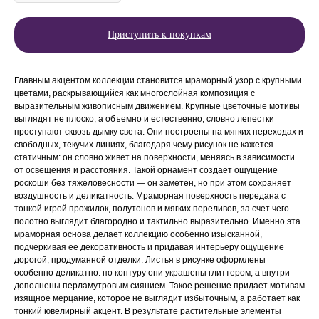
Приступить к покупкам
Главным акцентом коллекции становится мраморный узор с крупными
цветами, раскрывающийся как многослойная композиция с
выразительным живописным движением. Крупные цветочные мотивы
выглядят не плоско, а объемно и естественно, словно лепестки
проступают сквозь дымку света. Они построены на мягких переходах и
свободных, текучих линиях, благодаря чему рисунок не кажется
статичным: он словно живет на поверхности, меняясь в зависимости
от освещения и расстояния. Такой орнамент создает ощущение
роскоши без тяжеловесности — он заметен, но при этом сохраняет
воздушность и деликатность. Мраморная поверхность передана с
тонкой игрой прожилок, полутонов и мягких переливов, за счет чего
полотно выглядит благородно и тактильно выразительно. Именно эта
мраморная основа делает коллекцию особенно изысканной,
подчеркивая ее декоративность и придавая интерьеру ощущение
дорогой, продуманной отделки. Листья в рисунке оформлены
особенно деликатно: по контуру они украшены глиттером, а внутри
дополнены перламутровым сиянием. Такое решение придает мотивам
изящное мерцание, которое не выглядит избыточным, а работает как
тонкий ювелирный акцент. В результате растительные элементы