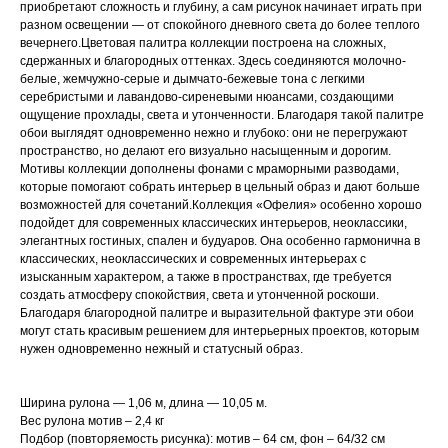
приобретают сложность и глубину, а сам рисунок начинает играть при
разном освещении — от спокойного дневного света до более теплого
вечернего.Цветовая палитра коллекции построена на сложных,
сдержанных и благородных оттенках. Здесь соединяются молочно-
белые, жемчужно-серые и дымчато-бежевые тона с легкими
серебристыми и лавандово-сиреневыми нюансами, создающими
ощущение прохлады, света и утонченности. Благодаря такой палитре
обои выглядят одновременно нежно и глубоко: они не перегружают
пространство, но делают его визуально насыщенным и дорогим.
Мотивы коллекции дополнены фонами с мраморными разводами,
которые помогают собрать интерьер в цельный образ и дают больше
возможностей для сочетаний.Коллекция «Офелия» особенно хорошо
подойдет для современных классических интерьеров, неоклассики,
элегантных гостиных, спален и будуаров. Она особенно гармонична в
классических, неоклассических и современных интерьерах с
изысканным характером, а также в пространствах, где требуется
создать атмосферу спокойствия, света и утонченной роскоши.
Благодаря благородной палитре и выразительной фактуре эти обои
могут стать красивым решением для интерьерных проектов, которым
нужен одновременно нежный и статусный образ.
Ширина рулона — 1,06 м, длина — 10,05 м.
Вес рулона мотив – 2,4 кг
Подбор (повторяемость рисунка): мотив – 64 см, фон – 64/32 см