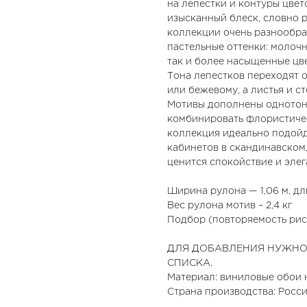
на лепестки и контуры цвет
изысканный блеск, словно р
коллекции очень разнообра
пастельные оттенки: молоч
так и более насыщенные цв
Тона лепестков переходят 
или бежевому, а листья и с
Мотивы дополнены однотон
комбинировать флористичес
коллекция идеально подойд
кабинетов в скандинавском
ценится спокойствие и элег
Ширина рулона — 1,06 м, дли
Вес рулона мотив – 2,4 кг
Подбор (повторяемость рисун
ДЛЯ ДОБАВЛЕНИЯ НУЖНО
СПИСКА.
Материал: виниловые обои 
Страна производства: Росс