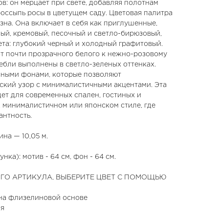
ов: он мерцает при свете, добавляя полотнам
оссыпь росы в цветущем саду. Цветовая палитра
зна. Она включает в себя как приглушенные,
ный, кремовый, песочный и светло-бирюзовый,
ета: глубокий черный и холодный графитовый.
от почти прозрачного белого к нежно-розовому
тебли выполнены в светло-зеленых оттенках.
ными фонами, которые позволяют
кий узор с минималистичными акцентами. Эта
ет для современных спален, гостиных и
, минималистичном или японском стиле, где
антность.
на — 10,05 м.
ка): мотив - 64 см, фон - 64 см.
ГО АРТИКУЛА, ВЫБЕРИТЕ ЦВЕТ С ПОМОЩЬЮ
на флизелиновой основе
ия