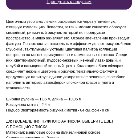
Приступить к покупкам
Цветочный узор в коллекции раскрывается через утонченную,
изящную композицию. Лепестки, ветви и мелкие соцветия образуют
спокойный, ритмичный рисунок, который не перегружает
пространство, а мягко оживляет его. Особое впечатление производит
фактура. Поверхность с текстильным эффектом делает рисунок более
глубоким , тактильным и уютным. Цветовая палитра коллекции
построена на мягких, приглушенных и гармоничных оттенках. Среди
них: светло-молочный, пудрово-бежевый, нежный лавандовый, и
голубой и насыщенный зеленый цвета. Коллекция обоев «Флора»
соединяет нежный цветочный рисунок, текстильную фактуру и
продуманную палитру в единое декоративное решение, способное
наполнить интерьер атмосферой спокойной красоты, уюта и
утонченности.
Ширина рулона — 1,06 м, длина — 10,05 м.
Вес рулона мотив – 2,4 кг
Подбор (повторяемость рисунка): мотив - 64 см, фон - 0 см.
ДЛЯ ДОБАВЛЕНИЯ НУЖНОГО АРТИКУЛА, ВЫБЕРИТЕ ЦВЕТ
С ПОМОЩЬЮ СПИСКА.
Материал: виниловые обои на флизелиновой основе